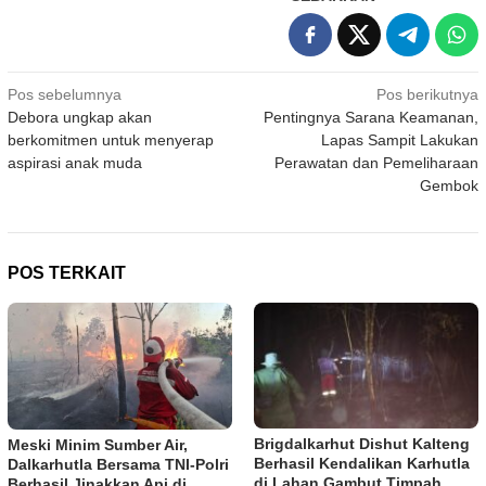
Navigasi
Pos sebelumnya
Pos berikutnya
Debora ungkap akan
Pentingnya Sarana Keamanan,
pos
berkomitmen untuk menyerap
Lapas Sampit Lakukan
aspirasi anak muda
Perawatan dan Pemeliharaan
Gembok
POS TERKAIT
Brigdalkarhut Dishut Kalteng
Meski Minim Sumber Air,
Berhasil Kendalikan Karhutla
Dalkarhutla Bersama TNI-Polri
di Lahan Gambut Timpah
Berhasil Jinakkan Api di