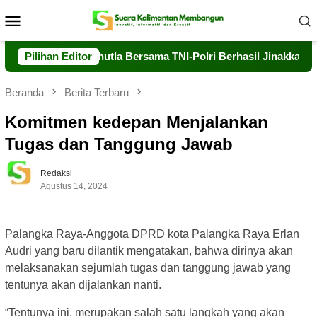
Loncat
Menu
ke
Mobile
konten
Air, Dalkarhutla Bersama TNI-Polri Berhasil Jinakkan Api di Ti
Pilihan Editor
Beranda
Berita Terbaru
Komitmen kedepan Menjalankan
Tugas dan Tanggung Jawab
Redaksi
Agustus 14, 2024
Palangka Raya-Anggota DPRD kota Palangka Raya Erlan
Audri yang baru dilantik mengatakan, bahwa dirinya akan
melaksanakan sejumlah tugas dan tanggung jawab yang
tentunya akan dijalankan nanti.
“Tentunya ini, merupakan salah satu langkah yang akan