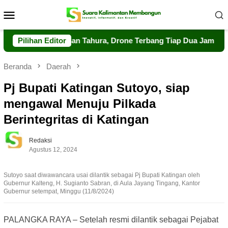
Loncat
Menu
ke
Mobile
konten
t Pengawasan Tahura, Drone Terbang Tiap Dua Jam
Pilihan Editor
Dalk
Beranda
Daerah
Pj Bupati Katingan Sutoyo, siap
mengawal Menuju Pilkada
Berintegritas di Katingan
Redaksi
Agustus 12, 2024
Sutoyo saat diwawancara usai dilantik sebagai Pj Bupati Katingan oleh
Gubernur Kalteng, H. Sugianto Sabran, di Aula Jayang Tingang, Kantor
Gubernur setempat, Minggu (11/8/2024)
PALANGKA RAYA – Setelah resmi dilantik sebagai Pejabat