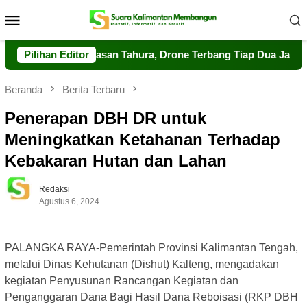
Loncat
Menu
ke
Mobile
konten
uat Pengawasan Tahura, Drone Terbang Tiap Dua Jam
Pilihan Editor
Da
Beranda
Berita Terbaru
Penerapan DBH DR untuk
Meningkatkan Ketahanan Terhadap
Kebakaran Hutan dan Lahan
Redaksi
Agustus 6, 2024
PALANGKA RAYA-Pemerintah Provinsi Kalimantan Tengah,
melalui Dinas Kehutanan (Dishut) Kalteng, mengadakan
kegiatan Penyusunan Rancangan Kegiatan dan
Penganggaran Dana Bagi Hasil Dana Reboisasi (RKP DBH