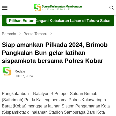
Loncat
Menu
ke
Mobile
konten
teng Sigap Tangani Kebakaran Lahan di Tahura Sabaru
Pilihan Editor
M
Beranda
Berita Terbaru
Siap amankan Pilkada 2024, Brimob
Pangkalan Bun gelar latihan
sispamkota bersama Polres Kobar
Redaksi
Juli 27, 2024
Pangkalanbun – Batalyon B Pelopor Satuan Brimob
(Satbrimob) Polda Kalteng bersama Polres Kotawaringin
Barat (Kobar) menggelar latihan Sistem Pengamanan Kota
(Sispamkota) di halaman Stadion Sampuraga Baru Kota