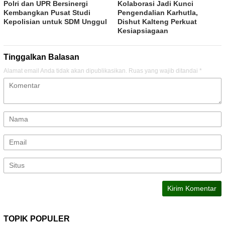
Polri dan UPR Bersinergi
Kolaborasi Jadi Kunci
Kembangkan Pusat Studi
Pengendalian Karhutla,
Kepolisian untuk SDM Unggul
Dishut Kalteng Perkuat
Kesiapsiagaan
Tinggalkan Balasan
Alamat email Anda tidak akan dipublikasikan.
Ruas yang wajib ditandai
*
TOPIK POPULER