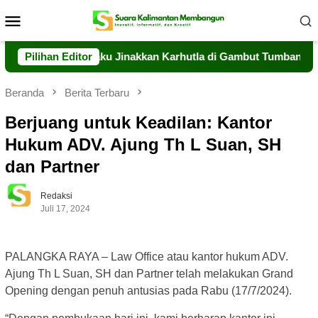
Loncat
Menu
ke
Mobile
konten
alteng Berjibaku Jinakkan Karhutla di Gambut Tumbang Nusa
Pilihan Editor
Beranda
Berita Terbaru
Berjuang untuk Keadilan: Kantor
Hukum ADV. Ajung Th L Suan, SH
dan Partner
Redaksi
Juli 17, 2024
PALANGKA RAYA – Law Office atau kantor hukum ADV.
Ajung Th L Suan, SH dan Partner telah melakukan Grand
Opening dengan penuh antusias pada Rabu (17/7/2024).