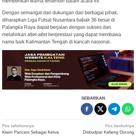
memberikan warna tersendiri dalam acara ini.
Dengan semangat dan dukungan dari berbagai pihak,
diharapkan Liga Futsal Nusantara babak 36 besar di
Palangka Raya dapat berjalan dengan sukses dan
melahirkan atlet-atlet berprestasi yang dapat membawa
nama baik Kalimantan Tengah di kancah nasional.
SEBARKAN
Navigasi
Pos sebelumnya
Pos berikutnya
Klaim Pancani Sebagai Ketua
Disbudpar Kalteng Dorong
pos