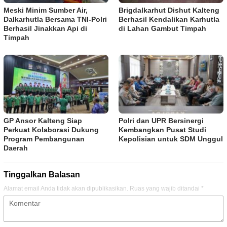
Meski Minim Sumber Air,
Brigdalkarhut Dishut Kalteng
Dalkarhutla Bersama TNI-Polri
Berhasil Kendalikan Karhutla
Berhasil Jinakkan Api di
di Lahan Gambut Timpah
Timpah
GP Ansor Kalteng Siap
Polri dan UPR Bersinergi
Perkuat Kolaborasi Dukung
Kembangkan Pusat Studi
Program Pembangunan
Kepolisian untuk SDM Unggul
Daerah
Tinggalkan Balasan
Alamat email Anda tidak akan dipublikasikan.
Ruas yang wajib ditandai
*