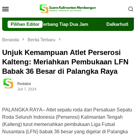
Loncat
Menu
ke
Mobile
konten
ra, Drone Terbang Tiap Dua Jam
Pilihan Editor
Dalkarhutla Dishut Ka
Beranda
Berita Terbaru
Unjuk Kemampuan Atlet Perserosi
Kalteng: Meriahkan Pembukaan LFN
Babak 36 Besar di Palangka Raya
Redaksi
Juli 7, 2024
PALANGKA RAYA– Atlet sepatu roda dari Persatuan Sepatu
Roda Seluruh Indonesia (Perserosi) Kalimantan Tengah
(Kalteng) turut memeriahkan pembukaan Liga Futsal
Nusantara (LFN) babak 36 besar yang digelar di Palangka