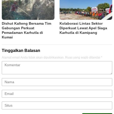
Dishut Kalteng Bersama Tim
Kolaborasi Lintas Sektor
Gabungan Perkuat
Diperkuat Lewat Apel Siaga
Pemadaman Karhutla di
Karhutla di Kamipang
Kumai
Tinggalkan Balasan
Alamat email Anda tidak akan dipublikasikan.
Ruas yang wajib ditandai
*