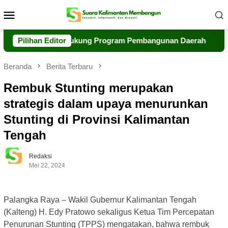
Loncat
Menu
ke
Mobile
konten
Kolaborasi Dukung Program Pembangunan Daerah
Pilihan Editor
Polri 
Beranda
Berita Terbaru
Rembuk Stunting merupakan
strategis dalam upaya menurunkan
Stunting di Provinsi Kalimantan
Tengah
Redaksi
Mei 22, 2024
Palangka Raya – Wakil Gubernur Kalimantan Tengah
(Kalteng) H. Edy Pratowo sekaligus Ketua Tim Percepatan
Penurunan Stunting (TPPS) mengatakan, bahwa rembuk