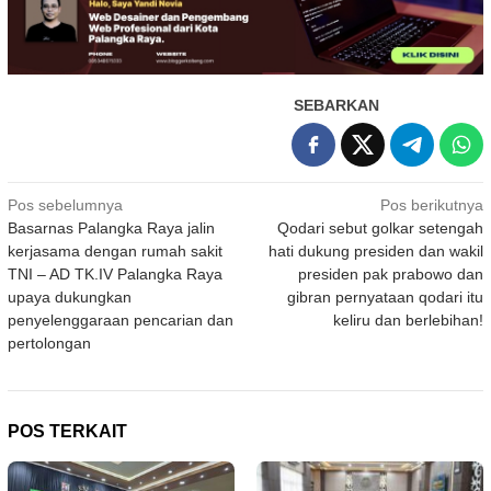
SEBARKAN
Navigasi
Pos sebelumnya
Pos berikutnya
Basarnas Palangka Raya jalin
Qodari sebut golkar setengah
pos
kerjasama dengan rumah sakit
hati dukung presiden dan wakil
TNI – AD TK.IV Palangka Raya
presiden pak prabowo dan
upaya dukungkan
gibran pernyataan qodari itu
penyelenggaraan pencarian dan
keliru dan berlebihan!
pertolongan
POS TERKAIT