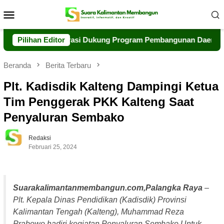
Loncat
Menu
ke
Mobile
konten
at Kolaborasi Dukung Program Pembangunan Daerah
Pilihan Editor
Po
Beranda
Berita Terbaru
Plt. Kadisdik Kalteng Dampingi Ketua
Tim Penggerak PKK Kalteng Saat
Penyaluran Sembako
Redaksi
Februari 25, 2024
Suarakalimantanmembangun.com,Palangka Raya
–
Plt. Kepala Dinas Pendidikan (Kadisdik) Provinsi
Kalimantan Tengah (Kalteng), Muhammad Reza
Prabowo hadiri kegiatan Penyaluran Sembako Untuk