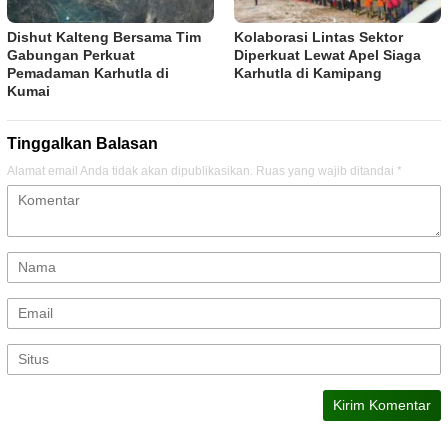
Dishut Kalteng Bersama Tim
Kolaborasi Lintas Sektor
Gabungan Perkuat
Diperkuat Lewat Apel Siaga
Pemadaman Karhutla di
Karhutla di Kamipang
Kumai
Tinggalkan Balasan
Alamat email Anda tidak akan dipublikasikan.
Ruas yang wajib ditandai
*