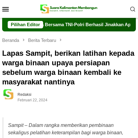
Loncat
Menu
ke
Mobile
konten
Dalkarhutla Bersama TNI-Polri Berhasil Jinakkan Api di Timpah
Pilihan Editor
Beranda
Berita Terbaru
Lapas Sampit, berikan latihan kepada
warga binaan upaya persiapan
sebelum warga binaan kembali ke
masyarakat nantinya
Redaksi
Februari 22, 2024
Sampit – Dalam rangka memberikan pembinaan
sekaligus pelatihan keterampilan bagi warga binaan,