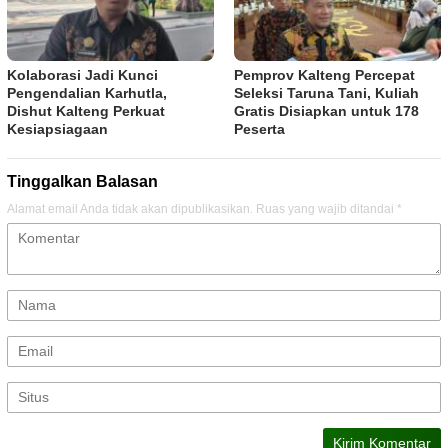
Kolaborasi Jadi Kunci
Pemprov Kalteng Percepat
Pengendalian Karhutla,
Seleksi Taruna Tani, Kuliah
Dishut Kalteng Perkuat
Gratis Disiapkan untuk 178
Kesiapsiagaan
Peserta
Tinggalkan Balasan
Alamat email Anda tidak akan dipublikasikan.
Ruas yang wajib ditandai
*