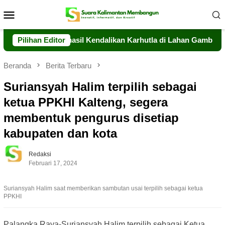
Loncat
Menu
ke
Mobile
konten
Kalteng Berhasil Kendalikan Karhutla di Lahan Gambut Timpah
Pilihan Editor
Beranda
Berita Terbaru
Suriansyah Halim terpilih sebagai
ketua PPKHI Kalteng, segera
membentuk pengurus disetiap
kabupaten dan kota
Redaksi
Februari 17, 2024
Suriansyah Halim saat memberikan sambutan usai terpilih sebagai ketua
PPKHI
Palangka Raya-Suriansyah Halim terpilih sebagai Ketua