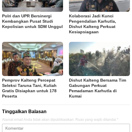
Polri dan UPR Bersinergi
Kolaborasi Jadi Kunci
Kembangkan Pusat Studi
Pengendalian Karhutla,
Kepolisian untuk SDM Unggul
Dishut Kalteng Perkuat
Kesiapsiagaan
Pemprov Kalteng Percepat
Dishut Kalteng Bersama Tim
Seleksi Taruna Tani, Kuliah
Gabungan Perkuat
Gratis Disiapkan untuk 178
Pemadaman Karhutla di
Peserta
Kumai
Tinggalkan Balasan
Alamat email Anda tidak akan dipublikasikan.
Ruas yang wajib ditandai
*