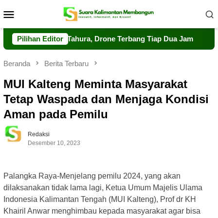
Loncat
Menu
ke
Mobile
konten
Pengawasan Tahura, Drone Terbang Tiap Dua Jam
Pilihan Editor
Dalkarh
Beranda
Berita Terbaru
MUI Kalteng Meminta Masyarakat
Tetap Waspada dan Menjaga Kondisi
Aman pada Pemilu
Redaksi
Desember 10, 2023
Palangka Raya-Menjelang pemilu 2024, yang akan
dilaksanakan tidak lama lagi, Ketua Umum Majelis Ulama
Indonesia Kalimantan Tengah (MUI Kalteng), Prof dr KH
Khairil Anwar menghimbau kepada masyarakat agar bisa