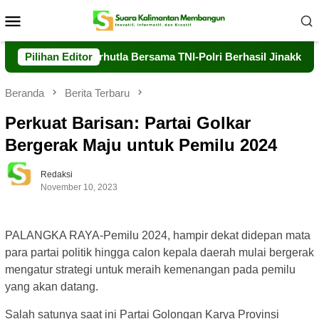
Loncat
Menu
ke
Mobile
konten
Air, Dalkarhutla Bersama TNI-Polri Berhasil Jinakkan Api di T
Pilihan Editor
Beranda
Berita Terbaru
Perkuat Barisan: Partai Golkar
Bergerak Maju untuk Pemilu 2024
Redaksi
November 10, 2023
PALANGKA RAYA-Pemilu 2024, hampir dekat didepan mata
para partai politik hingga calon kepala daerah mulai bergerak
mengatur strategi untuk meraih kemenangan pada pemilu
yang akan datang.
Salah satunya saat ini Partai Golongan Karya Provinsi