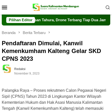
Loncat
Menu
ke
Mobile
konten
at Pengawasan Tahura, Drone Terbang Tiap Dua Jam
Pilihan Editor
Dal
Beranda
Berita Terbaru
Pendaftaran Dimulai, Kanwil
Kemenkumham Kalteng Gelar SKD
CPNS 2023
Redaksi
November 9, 2023
Palangka Raya – Proses rekrutmen Calon Pegawai Negeri
Sipil (CPNS) Tahun 2023 di Lingkungan Kantor Wilayah
Kementerian Hukum dan Hak Asasi Manusia Kalimantan
Tengah (Kanwil Kemenkumham Kalteng) telah memasuki