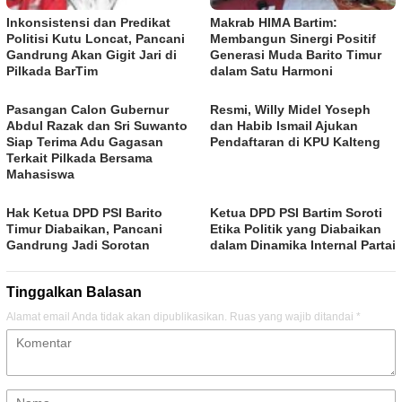
Inkonsistensi dan Predikat
Makrab HIMA Bartim:
Politisi Kutu Loncat, Pancani
Membangun Sinergi Positif
Gandrung Akan Gigit Jari di
Generasi Muda Barito Timur
Pilkada BarTim
dalam Satu Harmoni
Pasangan Calon Gubernur
Resmi, Willy Midel Yoseph
Abdul Razak dan Sri Suwanto
dan Habib Ismail Ajukan
Siap Terima Adu Gagasan
Pendaftaran di KPU Kalteng
Terkait Pilkada Bersama
Mahasiswa
Hak Ketua DPD PSI Barito
Ketua DPD PSI Bartim Soroti
Timur Diabaikan, Pancani
Etika Politik yang Diabaikan
Gandrung Jadi Sorotan
dalam Dinamika Internal Partai
Tinggalkan Balasan
Alamat email Anda tidak akan dipublikasikan.
Ruas yang wajib ditandai
*