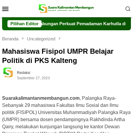
Loncat
Menu
ke
Mobile
konten
rsama Tim Gabungan Perkuat Pemadaman Karhutla di Kumai
Pilihan Editor
Beranda
Uncategorized
Mahasiswa Fisipol UMPR Belajar
Politik di PKS Kalteng
Redaksi
September 27, 2023
Suarakalimantanmembangun.com
, Palangka Raya-
Sebanyak 29 mahasiswa Fakultas Ilmu Sosial dan Ilmu
politik (FISIPOL) Universitas Muhammadiyah Palangka Raya
(UMPR) bersama dosen pendampingnya Rakhdinda Artha
Qairy, melakukan kunjungan langsung ke kantor Dewan