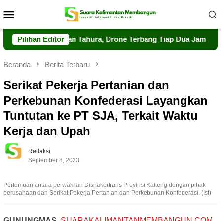
Loncat
Menu
ke
Mobile
konten
Pengawasan Tahura, Drone Terbang Tiap Dua Jam
Pilihan Editor
Dalkar
Beranda
Berita Terbaru
Serikat Pekerja Pertanian dan
Perkebunan Konfederasi Layangkan
Tuntutan ke PT SJA, Terkait Waktu
Kerja dan Upah
Redaksi
September 8, 2023
Pertemuan antara perwakilan Disnakertrans Provinsi Kalteng dengan pihak
perusahaan dan Serikat Pekerja Pertanian dan Perkebunan Konfederasi. (Ist)
GUNUNGMAS
,
SUARAKALIMANTANMEMBANGUN.COM