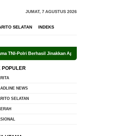
JUMAT, 7 AGUSTUS 2026
ARITO SELATAN
INDEKS
i Berhasil Jinakkan Api di Timpah
Brigdalkarhut Dishut
K POPULER
RITA
EADLINE NEWS
RITO SELATAN
AERAH
ASIONAL