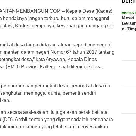
BERI
ANTANMEMBANGUN.COM – Kepala Desa (Kades)
BERITA
Meski 
esa hendaknya jangan terburu-buru dalam mengganti
Bersam
regulasi, Kades mempunyai kewenangan mengangkat
di Tim
gkat desa tanpa didasari aturan seperti memenuhi
an menteri dalam negeri Nomor 67 tahun 2017 tentang
erangkat desa,” kata Aryawan, Kepala Dinas
 (PMD) Provinsi Kalteng, saat ditemui, Selasa
 pemberhentian perangkat desa, perangkat desa itu
rsangkutan meninggal dunia, berhenti sendiri
ikan.
 secara asal-asalan itu juga akan berakibat fatal
 (DD). Ambil contoh yang digantinadalah bendahara
 dokumen-dokumen yang telah siap, menyesuaikan