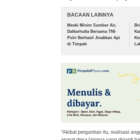
BACAAN LAINNYA
Meski Minim Sumber Air,
Br
Dalkarhutla Bersama TNI-
Ka
Polri Berhasil Jinakkan Api
Ke
di Timpah
La
“Akibat pergantian itu, realisasi 
aparat desa lainnya yang diganti haru