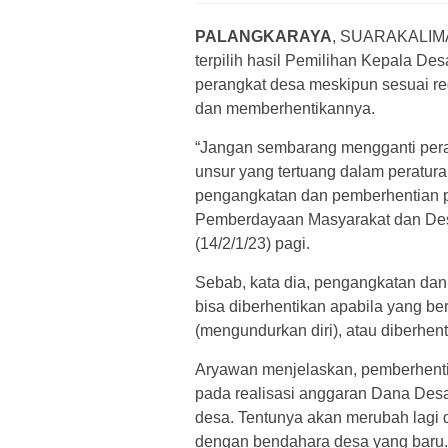
PALANGKARAYA
, SUARAKALIM
terpilih hasil Pemilihan Kepala D
perangkat desa meskipun sesuai 
dan memberhentikannya.
“Jangan sembarang mengganti peran
unsur yang tertuang dalam peratur
pengangkatan dan pemberhentian p
Pemberdayaan Masyarakat dan Desa
(14/2/1/23) pagi.
Sebab, kata dia, pengangkatan dan
bisa diberhentikan apabila yang be
(mengundurkan diri), atau diberhent
Aryawan menjelaskan, pemberhentian
pada realisasi anggaran Dana Desa
desa. Tentunya akan merubah lagi
dengan bendahara desa yang baru.