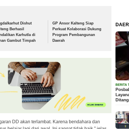
igdalkarhut Dishut
GP Ansor Kalteng Siap
DAE
lteng Berhasil
Perkuat Kolaborasi Dukung
ndalikan Karhutla di
Program Pembangunan
han Gambut Timpah
Daerah
BERITA
Posbak
Layan
Ditan
anggaran DD akan terlambat. Karena bendahara dan
s belajar lagi dari awal. Ini sangat tidak baik,” jelas