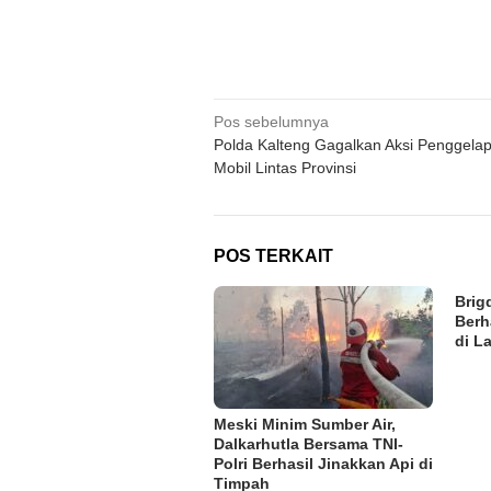
Navigasi
Pos sebelumnya
Polda Kalteng Gagalkan Aksi Penggela
pos
Mobil Lintas Provinsi
POS TERKAIT
Brig
Berh
di L
Meski Minim Sumber Air,
Dalkarhutla Bersama TNI-
Polri Berhasil Jinakkan Api di
Timpah