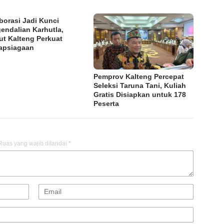
borasi Jadi Kunci
endalian Karhutla,
ut Kalteng Perkuat
apsiagaan
Pemprov Kalteng Percepat
Seleksi Taruna Tani, Kuliah
Gratis Disiapkan untuk 178
Peserta
Ruas yang wajib ditandai
*