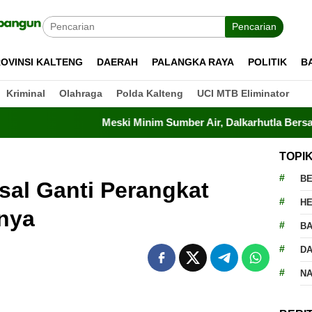
Pencarian
OVINSI KALTENG
DAERAH
PALANGKA RAYA
POLITIK
B
Kriminal
Olahraga
Polda Kalteng
UCI MTB Eliminator
Meski Minim Sumber Air, Dalkarhutla Bersama TNI-Polr
TOPI
BE
al Ganti Perangkat
H
nnya
BA
D
N