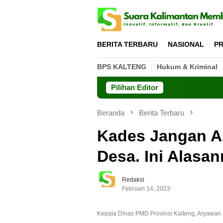
Loncat
ke
konten
BERITA TERBARU
NASIONAL
PR
BPS KALTENG
Hukum & Kriminal
Pilihan Editor
Beranda
Berita Terbaru
Kades Jangan As
Desa. Ini Alasa
Redaksi
Februari 14, 2023
Kepala Dinas PMD Provinsi Kalteng, Aryawan.