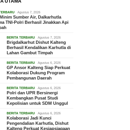
TA UTAMA
 TERBARU
Agustus 7, 2026
Minim Sumber Air, Dalkarhutla
a TNI-Polri Berhasil Jinakkan Api
pah
BERITA TERBARU
Agustus 7, 2026
Brigdalkarhut Dishut Kalteng
Berhasil Kendalikan Karhutla di
Lahan Gambut Timpah
BERITA TERBARU
Agustus 6, 2026
GP Ansor Kalteng Siap Perkuat
Kolaborasi Dukung Program
Pembangunan Daerah
BERITA TERBARU
Agustus 6, 2026
Polri dan UPR Bersinergi
Kembangkan Pusat Studi
Kepolisian untuk SDM Unggul
BERITA TERBARU
Agustus 6, 2026
Kolaborasi Jadi Kunci
Pengendalian Karhutla, Dishut
Kalteng Perkuat Kesiapsiagaan