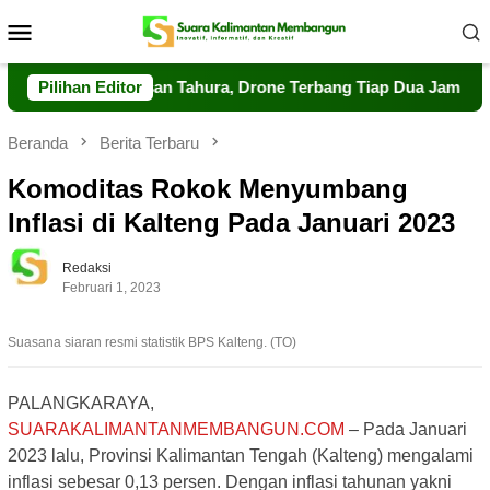
Loncat
Menu
ke
Mobile
konten
t Pengawasan Tahura, Drone Terbang Tiap Dua Jam
Pilihan Editor
Dalk
Beranda
Berita Terbaru
Komoditas Rokok Menyumbang
Inflasi di Kalteng Pada Januari 2023
Redaksi
Februari 1, 2023
Suasana siaran resmi statistik BPS Kalteng. (TO)
PALANGKARAYA,
SUARAKALIMANTANMEMBANGUN.COM
– Pada Januari
2023 lalu, Provinsi Kalimantan Tengah (Kalteng) mengalami
inflasi sebesar 0,13 persen. Dengan inflasi tahunan yakni